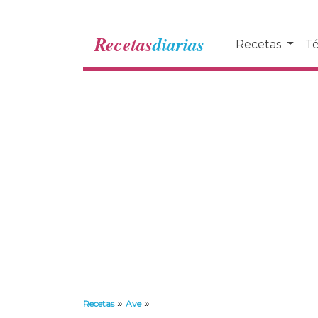
Recetas
diarias
Recetas
Té
»
»
Recetas
Ave