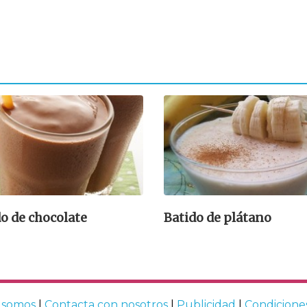
o de chocolate
Batido de plátano
 somos
|
Contacta con nosotros
|
Publicidad
|
Condicione