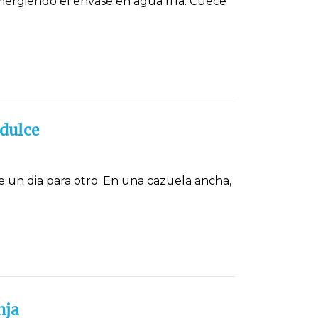
mergiendo el envase en agua fría. Cuece
idulce
e un dia para otro. En una cazuela ancha,
nja