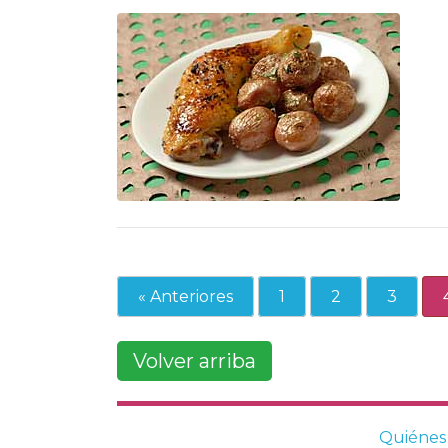
« Anteriores
1
2
3
Volver arriba
Quiénes