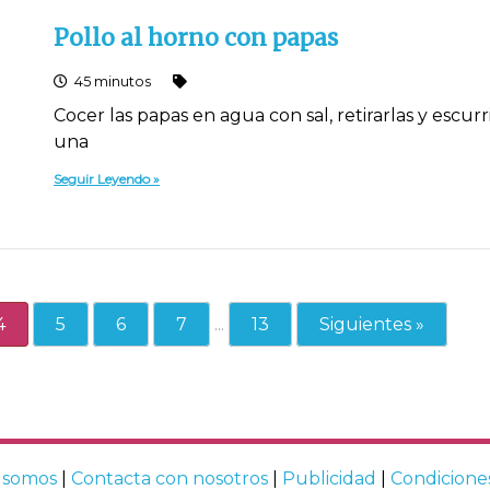
Pollo al horno con papas
45 minutos
Cocer las papas en agua con sal, retirarlas y escur
una
Seguir Leyendo
4
5
6
7
...
13
Siguientes »
 somos
|
Contacta con nosotros
|
Publicidad
|
Condicione